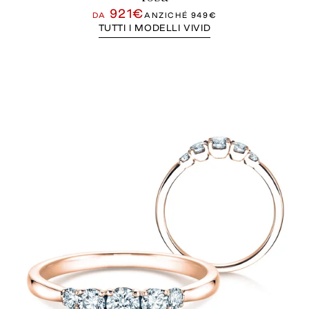
921€
DA
ANZICHÉ
949€
TUTTI I MODELLI VIVID