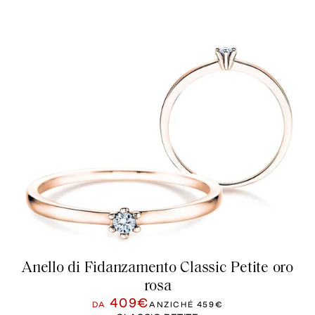
Anello di Fidanzamento Classic Petite oro
rosa
409€
DA
ANZICHÉ
459€