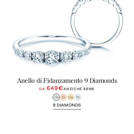
Anello di Fidanzamento 9 Diamonds
649€
DA
ANZICHÉ
669€
Ob
Or
Oa
Pt
9 DIAMONDS