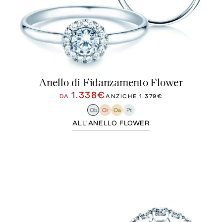
Anello di Fidanzamento Flower
1.338€
DA
ANZICHÉ
1.379€
Ob
Or
Oa
Pt
ALL'ANELLO FLOWER