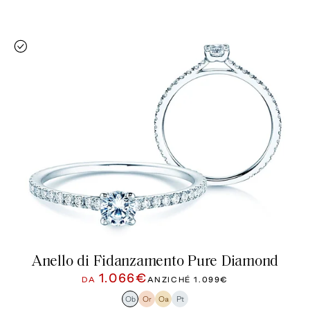
Anello di Fidanzamento Pure Diamond
1.066€
DA
ANZICHÉ
1.099€
Ob
Or
Oa
Pt