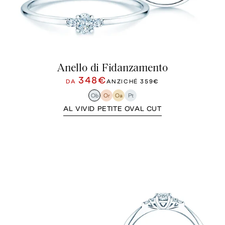
Anello di Fidanzamento
348€
DA
ANZICHÉ
359€
Ob
Or
Oa
Pt
AL VIVID PETITE OVAL CUT