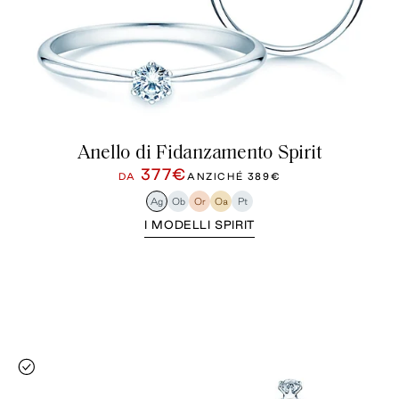
Anello di Fidanzamento Spirit
377€
DA
ANZICHÉ
389€
Ag
Ob
Or
Oa
Pt
I MODELLI SPIRIT