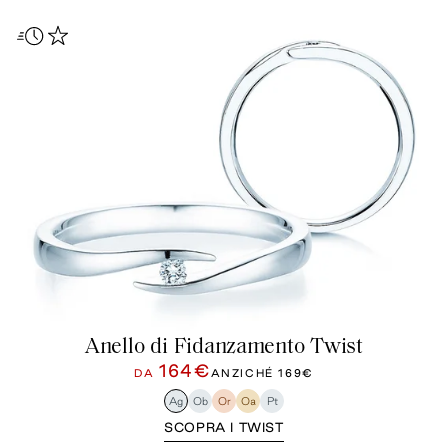
Anello di Fidanzamento Twist
164€
DA
ANZICHÉ
169€
Ag
Ob
Or
Oa
Pt
SCOPRA I TWIST