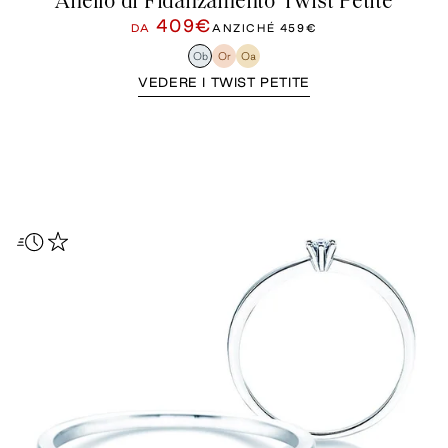
Anello di Fidanzamento Twist Petite
409€
DA
ANZICHÉ
459€
Ob
Or
Oa
VEDERE I TWIST PETITE