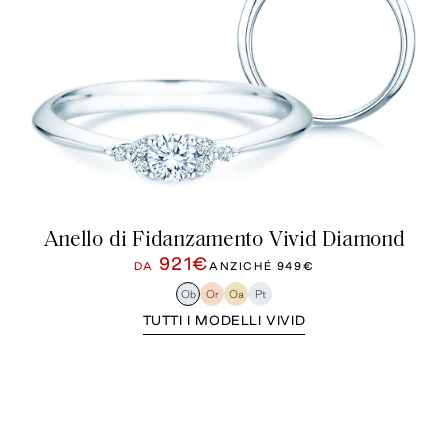
Anello di Fidanzamento Vivid Diamond
921€
DA
ANZICHÉ
949€
Ob
Or
Oa
Pt
TUTTI I MODELLI VIVID