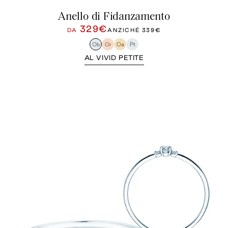
Anello di Fidanzamento
329€
DA
ANZICHÉ
339€
Ob
Or
Oa
Pt
AL VIVID PETITE