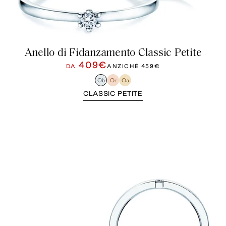
Anello di Fidanzamento Classic Petite
409€
DA
ANZICHÉ
459€
Ob
Or
Oa
CLASSIC PETITE