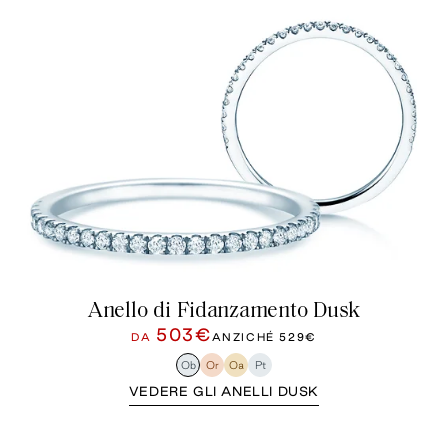
Anello di Fidanzamento Dusk
503€
DA
ANZICHÉ
529€
Ob
Or
Oa
Pt
VEDERE GLI ANELLI DUSK