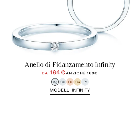
Anello di Fidanzamento Infinity
164€
DA
ANZICHÉ
169€
Ag
Ob
Or
Oa
Pt
MODELLI INFINITY