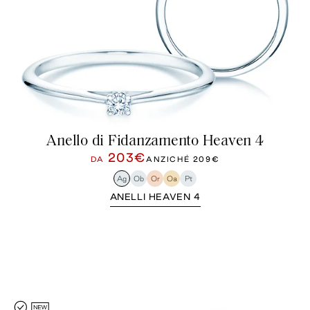
Anello di Fidanzamento Heaven 4
203€
DA
ANZICHÉ
209€
Ag
Ob
Or
Oa
Pt
ANELLI HEAVEN 4