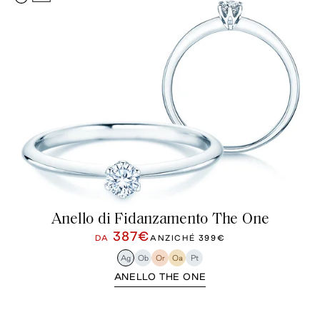
Anello di Fidanzamento The One
387€
DA
ANZICHÉ
399€
Ag
Ob
Or
Oa
Pt
ANELLO THE ONE