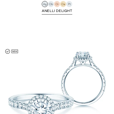
Ag
Ob
Or
Oa
Pt
ANELLI DELIGHT