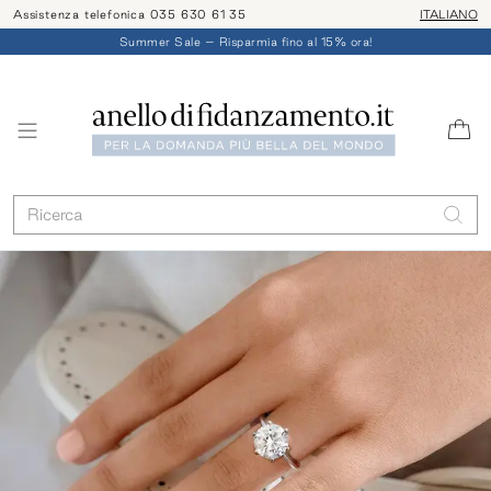
Assistenza telefonica 035 630 61 35
ITALIANO
Summer Sale – Risparmia fino al 15% ora!