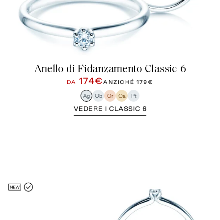
Anello di Fidanzamento Classic 6
174€
DA
ANZICHÉ
179€
Ag
Ob
Or
Oa
Pt
VEDERE I CLASSIC 6