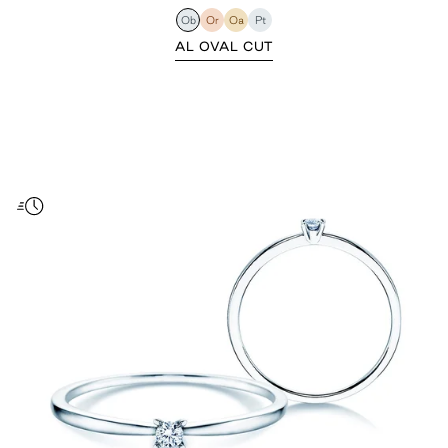
Ob
Or
Oa
Pt
AL OVAL CUT