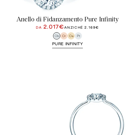
Anello di Fidanzamento Pure Infinity
2.017€
DA
ANZICHÉ
2.169€
Ob
Or
Oa
Pt
PURE INFINITY