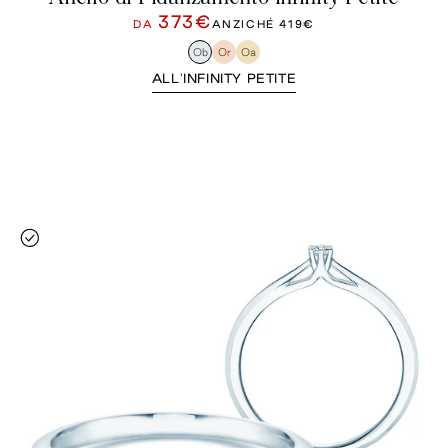
373€
DA
ANZICHÉ
419€
Ob
Or
Oa
ALL'INFINITY PETITE