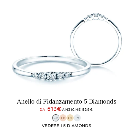
Anello di Fidanzamento 5 Diamonds
513€
DA
ANZICHÉ
529€
Ob
Or
Oa
Pt
VEDERE I 5 DIAMONDS