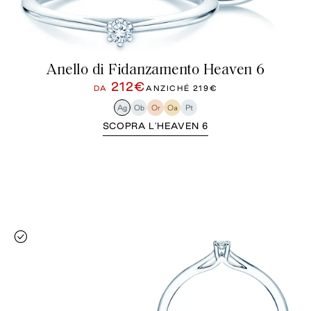
Anello di Fidanzamento Heaven 6
212€
DA
ANZICHÉ
219€
Ag
Ob
Or
Oa
Pt
SCOPRA L'HEAVEN 6