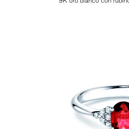
9K oro bianco con rubin