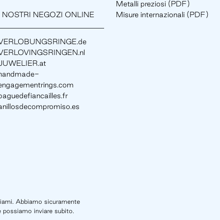
Metalli preziosi (PDF)
I NOSTRI NEGOZI ONLINE
Misure internazionali (PDF)
VERLOBUNGSRINGE.de
VERLOVINGSRINGEN.nl
JUWELIER.at
handmade-
engagementrings.com
baguedefiancailles.fr
anillosdecompromiso.es
chiami. Abbiamo sicuramente
 possiamo inviare subito.