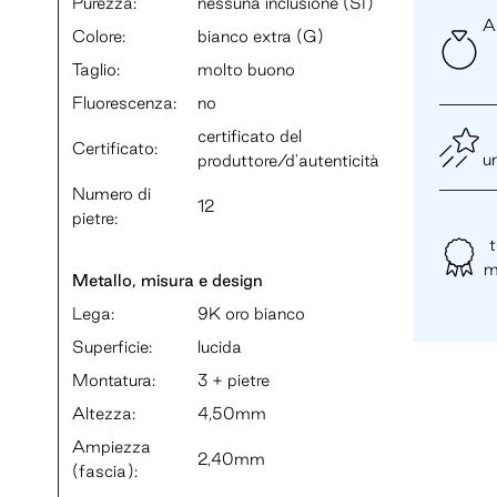
Purezza:
nessuna inclusione (SI)
An
Colore:
bianco extra (G)
Taglio:
molto buono
Fluorescenza:
no
certificato del
Certificato:
u
produttore/d'autenticità
Numero di
12
pietre:
t
m
Metallo, misura e design
Lega:
9K oro bianco
Superficie:
lucida
Montatura:
3 + pietre
Altezza:
4,50mm
Ampiezza
2,40mm
(fascia):