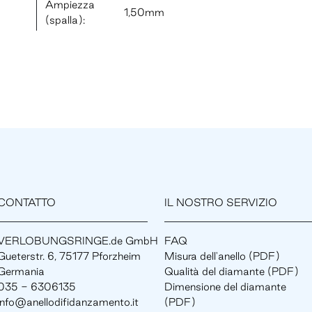
Ampiezza
1,50mm
(spalla):
CONTATTO
IL NOSTRO SERVIZIO
VERLOBUNGSRINGE.de GmbH
FAQ
Gueterstr. 6, 75177 Pforzheim
Misura dell'anello (PDF)
Germania
Qualità del diamante (PDF)
035 - 6306135
Dimensione del diamante
info@anellodifidanzamento.it
(PDF)