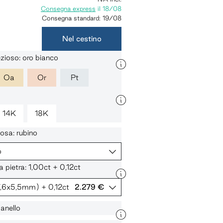
Consegna express
il
18/08
Consegna standard:
19/08
Nel cestino
zioso: oro bianco
Oa
Or
Pt
14K
18K
iosa: rubino
o
a pietra: 1,00ct + 0,12ct
7,6x5,5mm)
+ 0,12ct
2.279 €
'anello