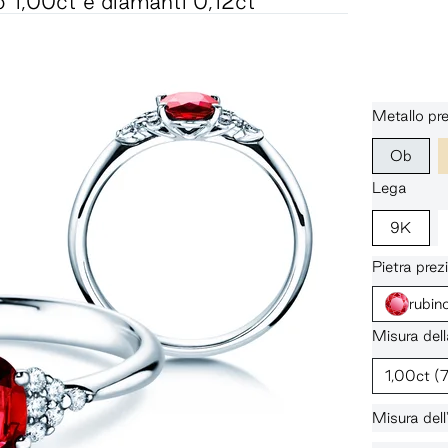
o 1,00ct e diamanti 0,12ct
Metallo pre
Ob
Lega
9K
Pietra prez
rubin
Misura dell
1,00ct
(
Misura dell