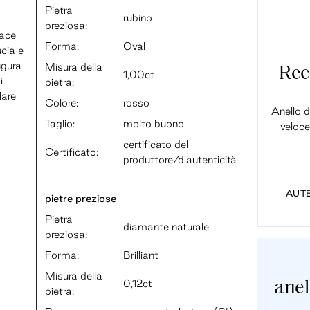
Pietra
rubino
preziosa:
vace
Forma:
Oval
ucia e
ugura
Misura della
Rec
1,00ct
i
pietra:
lare
Colore:
rosso
Anello d
Taglio:
molto buono
veloce
certificato del
Certificato:
produttore/d'autenticità
AUTE
pietre preziose
Pietra
diamante naturale
preziosa:
Forma:
Brilliant
Misura della
0,12ct
anel
pietra: