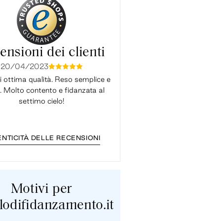
ensioni dei clienti
20/04/2023
31/12/2022
mmmmm
mmmmm
i ottima qualità. Reso semplice e
Il servizio è stato impeccabile
. Molto contento e fidanzata al
rapido anche nel cambio misu
settimo cielo!
sono un super intenditore ma l'
sembra ...
NTICITÀ DELLE RECENSIONI
Motivi per
lodifidanzamento.it