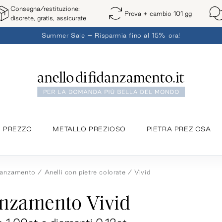
Consegna/restituzione:
Prova + cambio 101 gg
discrete, gratis, assicurate
Summer Sale – Risparmia fino al 15% ora!
PREZZO
METALLO PREZIOSO
PIETRA PREZIOSA
idanzamento
Anelli con pietre colorate
Vivid
anzamento Vivid