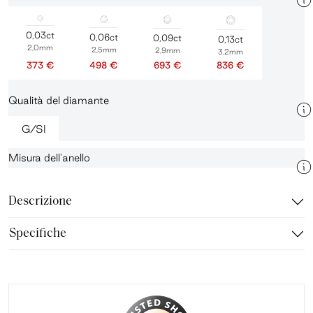
0,03ct
0,06ct
0,09ct
0,13ct
2,0mm
2,5mm
2,9mm
3,2mm
373 €
498 €
693 €
836 €
Qualità del diamante
G/SI
Misura dell'anello
Descrizione
Specifiche