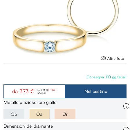
Altre foto
Consegna: 20 gg feriali
da
373 €
da
419 €
(-11%)
Nel cestino
IVA incl.
Metallo prezioso: oro giallo
Ob
Oa
Or
Dimensioni del diamante