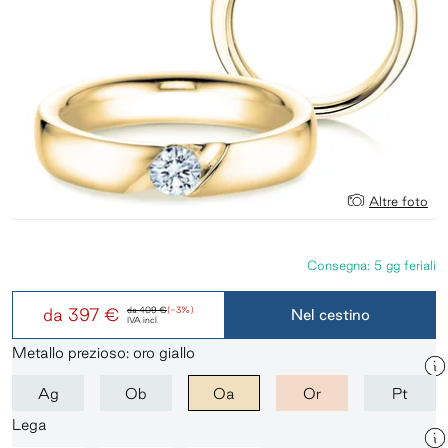
Altre foto
Consegna: 5 gg feriali
da
397 €
da
409 €
(-3%)
Nel cestino
IVA incl.
Metallo prezioso: oro giallo
Ag
Ob
Oa
Or
Pt
Lega