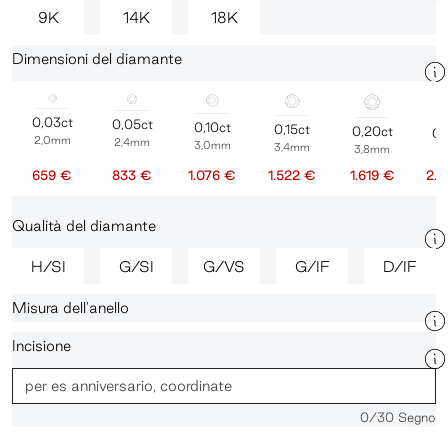
9K
14K
18K
Dimensioni del diamante
0,03ct
0,05ct
0,10ct
0,15ct
0,20ct
0,
2,0mm
2,4mm
3,0mm
3,4mm
3,8mm
4
659 €
833 €
1.076 €
1.522 €
1.619 €
2.
Qualità del diamante
H/SI
G/SI
G/VS
G/IF
D/IF
Misura dell'anello
Incisione
0
/30 Segno