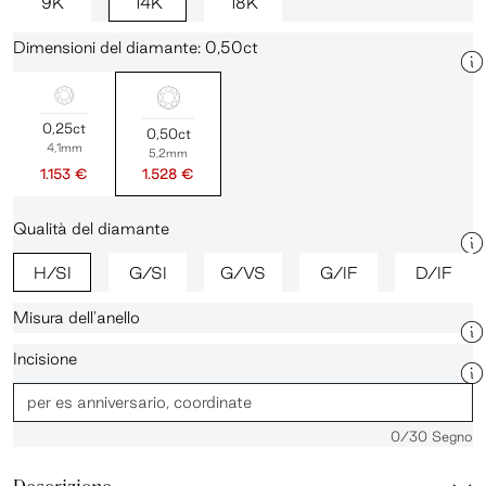
9K
14K
18K
Dimensioni del diamante: 0,50ct
0,25ct
0,50ct
4,1mm
5,2mm
1.153 €
1.528 €
Qualità del diamante
H/SI
G/SI
G/VS
G/IF
D/IF
Misura dell'anello
Incisione
0
/30 Segno