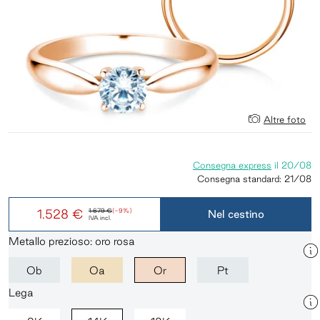
Altre foto
Consegna express
il
20/08
Consegna standard:
21/08
1.528 €
1.679 €
(-9%)
Nel cestino
IVA incl.
Metallo prezioso: oro rosa
Ob
Oa
Or
Pt
Lega