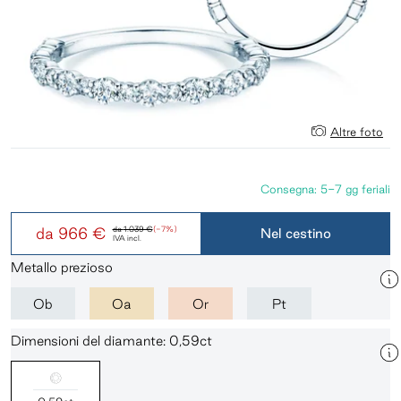
Altre foto
Consegna: 5-7 gg feriali
da
966 €
da
1.039 €
(-7%)
Nel cestino
IVA incl.
Metallo prezioso
Ob
Oa
Or
Pt
Dimensioni del diamante: 0,59ct