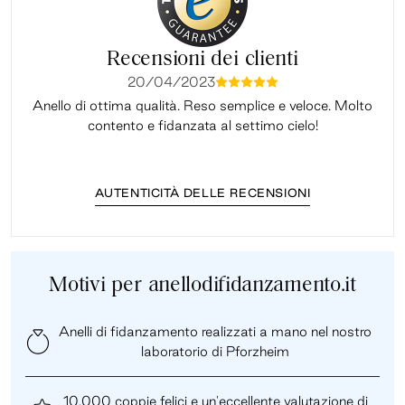
Recensioni dei clienti
20/04/2023
mmmmm
Anello di ottima qualità. Reso semplice e veloce. Molto
Il 
contento e fidanzata al settimo cielo!
AUTENTICITÀ DELLE RECENSIONI
Motivi per anellodifidanzamento.it
Anelli di fidanzamento realizzati a mano nel nostro
laboratorio di Pforzheim
10.000 coppie felici e un'eccellente valutazione di