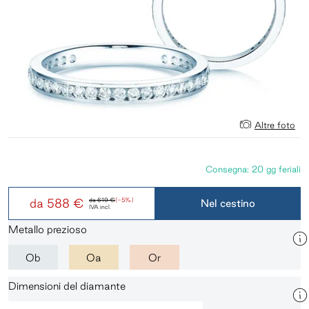
Altre foto
Consegna: 20 gg feriali
da
588 €
da
619 €
(-5%)
Nel cestino
IVA incl.
Metallo prezioso
Ob
Oa
Or
Dimensioni del diamante