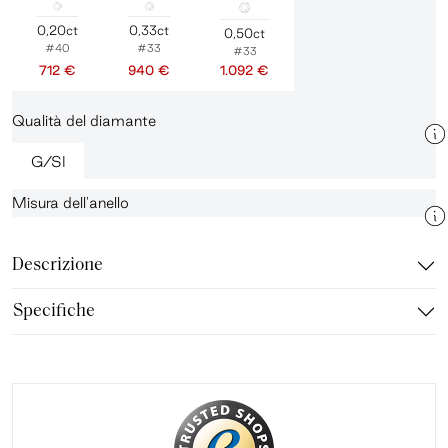
0,20ct
0,33ct
0,50ct
#40
#33
#33
712 €
940 €
1.092 €
Qualità del diamante
G/SI
Misura dell'anello
Descrizione
Specifiche