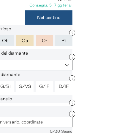
Consegna: 5-7 gg feriali
Nel cestino
ezioso
Ob
Oa
Or
Pt
 del diamante
l diamante
G/SI
G/VS
G/IF
D/IF
'anello
0
/30 Segno