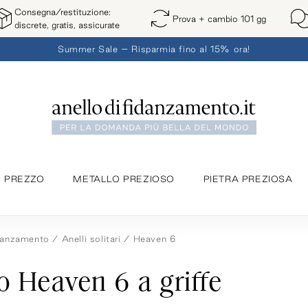
Consegna/restituzione:
Prova + cambio 101 gg
discrete, gratis, assicurate
Summer Sale – Risparmia fino al 15% ora!
PREZZO
METALLO PREZIOSO
PIETRA PREZIOSA
idanzamento
Anelli solitari
Heaven 6
io Heaven 6 a griffe