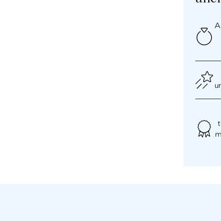
An
u
t
m