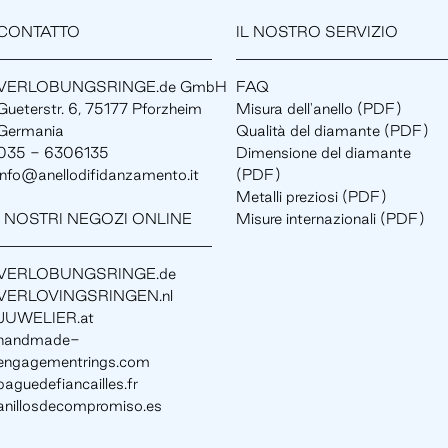
CONTATTO
IL NOSTRO SERVIZIO
VERLOBUNGSRINGE.de GmbH
FAQ
Gueterstr. 6, 75177 Pforzheim
Misura dell'anello (PDF)
Germania
Qualità del diamante (PDF)
035 - 6306135
Dimensione del diamante
info@anellodifidanzamento.it
(PDF)
Metalli preziosi (PDF)
I NOSTRI NEGOZI ONLINE
Misure internazionali (PDF)
VERLOBUNGSRINGE.de
VERLOVINGSRINGEN.nl
JUWELIER.at
handmade-
engagementrings.com
baguedefiancailles.fr
anillosdecompromiso.es