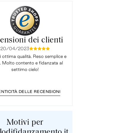
ensioni dei clienti
20/04/2023
31/12/2022
mmmmm
mmmmm
i ottima qualità. Reso semplice e
Il servizio è stato impeccabile
. Molto contento e fidanzata al
rapido anche nel cambio misu
settimo cielo!
sono un super intenditore ma l'
sembra ...
NTICITÀ DELLE RECENSIONI
Motivi per
lodifidanzamento.it