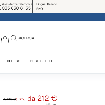
Assistenza telefonica
Lingua:
Italiano
035 630 61 35
FAQ
RICERCA
EXPRESS
BEST-SELLER
da
212 €
da
219 €
(-3%)
IVA incl.