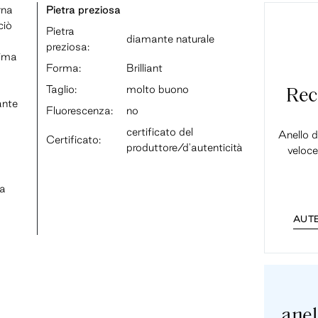
rna
Pietra preziosa
ciò
Pietra
diamante naturale
preziosa:
sima
Forma:
Brilliant
Taglio:
molto buono
Rec
ante
Fluorescenza:
no
certificato del
Anello d
Certificato:
produttore/d'autenticità
veloce
da
AUTE
anel