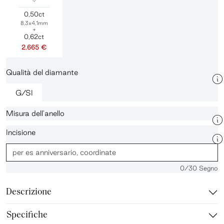
0,50ct
8,3x4,1mm
+
0,62ct
2.665 €
Qualità del diamante
G/SI
Misura dell'anello
Incisione
0
/30 Segno
Descrizione
Specifiche