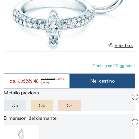
Altre foto
Consegna: 20 gg feriali
da
2.665 €
da
2.929 €
(-9%)
Nel cestino
IVA incl.
Metallo prezioso
Ob
Oa
Or
Dimensioni del diamante