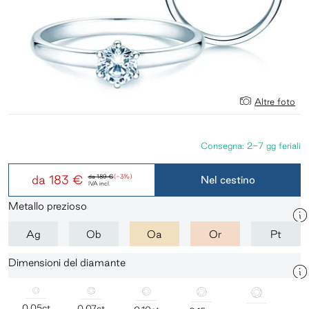
Altre foto
Consegna: 2-7 gg feriali
da
183 €
da
189 €
(-3%)
Nel cestino
IVA incl.
Metallo prezioso
Ag
Ob
Oa
Or
Pt
Dimensioni del diamante
0,05ct
0,07ct