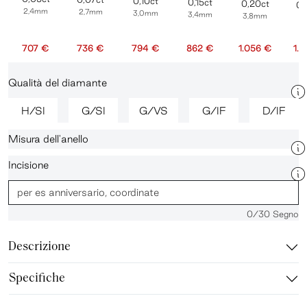
0,10ct
0,15ct
0,20ct
0,
2,4mm
2,7mm
3,0mm
3,4mm
3,8mm
4
707 €
736 €
794 €
862 €
1.056 €
1.
Qualità del diamante
H/SI
G/SI
G/VS
G/IF
D/IF
Misura dell'anello
Incisione
0
/30 Segno
Descrizione
Specifiche